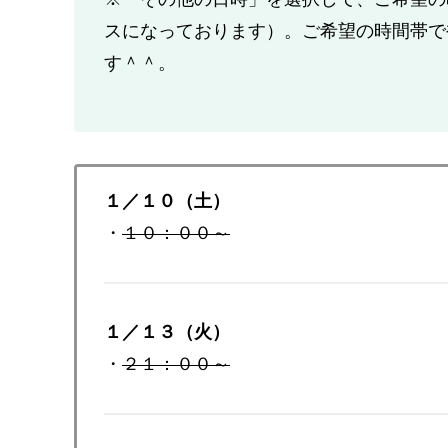
スになっております）。ご希望の時間帯で
す＾＾。
１／１０（土）
・
１０：００～
１／１３（火）
・
２１：００～