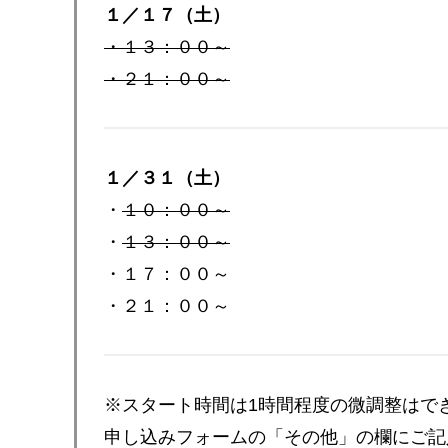
１／１７（土）
・１３：００～
・２１：００～
１／３１（土）
・
１０：００～
・
１３：００～
・１７：００～
・２１：００～
※スタート時間は1時間程度の微調整はで
申し込みフォームの「その他」の欄にご記