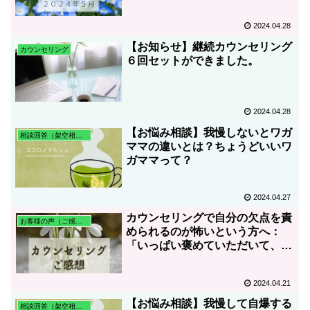
2024.04.28
【お知らせ】継続カウンセリング
カウンセリング
６回セットができました。
2024.04.28
【お悩み相談】我慢しないとワガ
相談回答（架空相談含む）
ママの違いとは？ちょうどいいワ
ガママって？
2024.04.27
カウンセリングで自分の欠点を責
お客様の声（ご感想）
められるのが怖いという方へ：
「いっぱい褒めていただいて、自
分でも認められていなかった、内
面に秘めていた力が動き始めまし
2024.04.21
た！」～カウンセリングのご感想
【お悩み相談】我慢して自爆する
相談回答（架空相談含む）