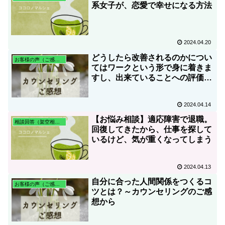
系女子が、恋愛で幸せになる方法
2024.04.20
どうしたら改善されるのかについ
お客様の声（ご感想）
てはワークという形で身に着きま
すし、出来ていることへの評価を
受けて客観的に自分を見れるので
過剰に頑張らなくなりました～カ
2024.04.14
ウンセリングのご感想
【お悩み相談】適応障害で退職。
相談回答（架空相談含む）
回復してきたから、仕事を探して
いるけど、気が重くなってしまう
2024.04.13
自分に合った人間関係をつくるコ
お客様の声（ご感想）
ツとは？～カウンセリングのご感
想から