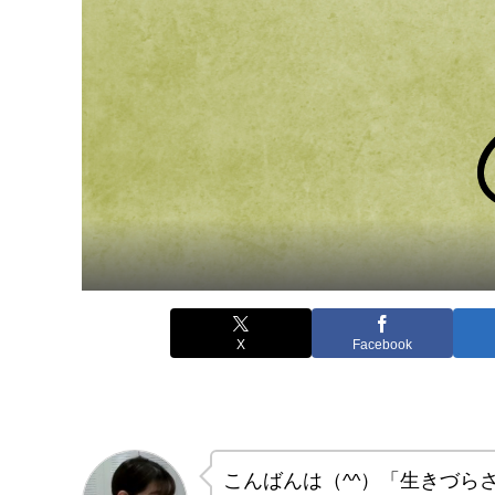
X
Facebook
こんばんは（^^）「生きづら