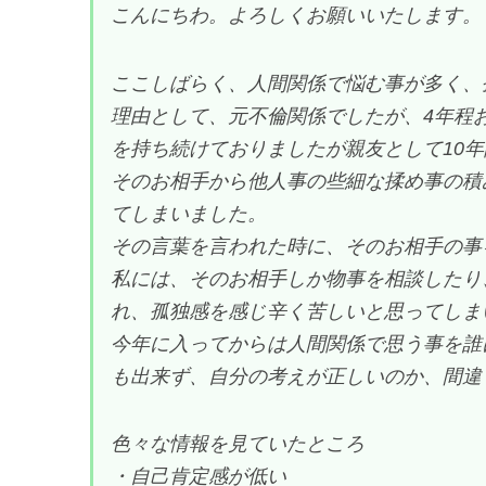
こんにちわ。よろしくお願いいたします。
ここしばらく、人間関係で悩む事が多く、
理由として、元不倫関係でしたが、4年程
を持ち続けておりましたが親友として10
そのお相手から他人事の些細な揉め事の積
てしまいました。
その言葉を言われた時に、そのお相手の事
私には、そのお相手しか物事を相談したり
れ、孤独感を感じ辛く苦しいと思ってしま
今年に入ってからは人間関係で思う事を誰
も出来ず、自分の考えが正しいのか、間違
色々な情報を見ていたところ
・自己肯定感が低い