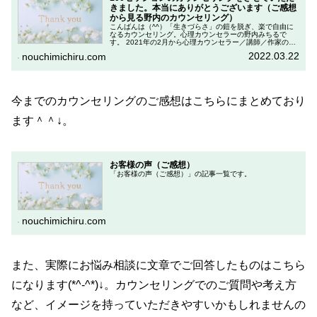
きました。本当にありがとうございます（ご感想
から見る野内のカウンセリング）
こんばんは（^^）「生きづらさ」の鎧を脱ぎ、楽で自由に
なるカウンセリング。心理カウンセラーの野内みちるで
す。 2021年の2月から心理カウンセラー／講師／作家の根
本裕幸師匠に師事し、カウンセラー養成講座（お弟子さん
2022.03.22
nouchimichiru.com
制度4期）で、心理カウンセ...
今までのカウンセリングのご感想はこちらにまとめており
ます＾＾↓。
お客様の声（ご感想）
「お客様の声（ご感想）」の記事一覧です。
nouchimichiru.com
また、実際にお悩み相談に文章でご回答したものはこちら
になります(*^-^*)↓。カウンセリングでのご質問や考え方
など、イメージを持っていただきやすいかもしれませんの