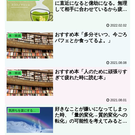
に直近になると億劫になる。無理
して相手に合わせているから疲れ
が出ているのでしょうか？
2022.02.02
おすすめ本「多分そいつ、今ごろ
本・映画
パフェとか食ってるよ。」
2021.08.08
おすすめ本「人のために頑張りす
本・映画
ぎて疲れた時に読む本」
2021.08.01
好きなことが嫌いになってしまっ
気持ちを楽にする心理学
た時、「量的変化→質的変化への
転化」の可能性を考えてみると良
いかも