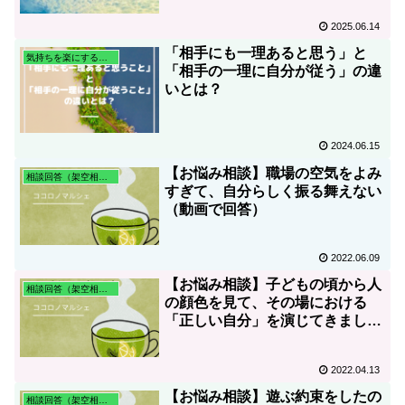
2025.06.14
「相手にも一理あると思う」と
気持ちを楽にする心理学
「相手の一理に自分が従う」の違
いとは？
2024.06.15
【お悩み相談】職場の空気をよみ
相談回答（架空相談含む）
すぎて、自分らしく振る舞えない
（動画で回答）
2022.06.09
【お悩み相談】子どもの頃から人
相談回答（架空相談含む）
の顔色を見て、その場における
「正しい自分」を演じてきまし
た。こんな私はこれからどうやっ
て生きていけば良いのでしょう
2022.04.13
か。
【お悩み相談】遊ぶ約束をしたの
相談回答（架空相談含む）