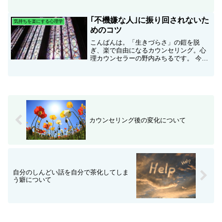
とても多かった「実績・能力はすごくて
も自信がない方」に向けて書きたいと思
います。いやー、一時期、私の周り、こ
｢不機嫌な人｣に振り回されないた
気持ちを楽にする心理学
ういうタイプじゃない人を...
めのコツ
こんばんは。「生きづらさ」の鎧を脱
ぎ、楽で自由になるカウンセリング。心
理カウンセラーの野内みちるです。 今日
は、不機嫌な人に振り回されないコツを
書きたいと思います。（この記事は、
2021年3月に書いていた記事の大幅リライ
トになります。）不機...
カウンセリング後の変化について
自分のしんどい話を自分で茶化してしま
う癖について