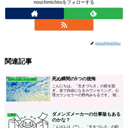
nouchimichiruをフォローする
nouchimichiru
関連記事
死ぬ瞬間の5つの後悔
気持ちを楽にする心理学
こんにちは。「生きづらさ」の鎧を脱
ぎ、楽で自由になるカウンセリング。心
理カウンセラーの野内みちるです。 朝6
時20分。スマホのアラームを止めなが
ら、思わずため息がでる。朝の静かな時
間にコーヒーを淹れて、空を見て自然を
感じたい。そう思っている...
ダメンズメーカーの仕事版もある
心理学
のかな？
こんばんは（^^）。「生きづらさ」の鎧