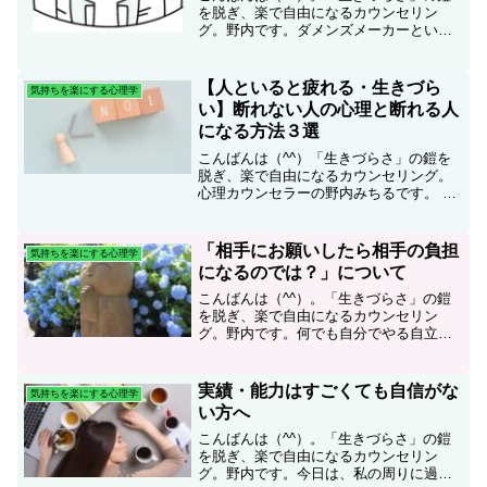
を脱ぎ、楽で自由になるカウンセリン
グ。野内です。ダメンズメーカーという
言葉があると思うのですが（自分の働き
かけによってパートナーをダメンズにし
ていくこと）、なんか意外とそれの仕事
【人といると疲れる・生きづら
気持ちを楽にする心理学
バージョンもあるような気...
い】断れない人の心理と断れる人
になる方法３選
こんばんは（^^）「生きづらさ」の鎧を
脱ぎ、楽で自由になるカウンセリング。
心理カウンセラーの野内みちるです。 ※
この記事は、2021年３月に書いていた記
事の大幅リライトになります。断れな
い…人から何か頼まれたり、誘われたり
「相手にお願いしたら相手の負担
気持ちを楽にする心理学
して、断れない、断...
になるのでは？」について
こんばんは（^^）。「生きづらさ」の鎧
を脱ぎ、楽で自由になるカウンセリン
グ。野内です。何でも自分でやる自立的
な人は、人にお願いをするのが苦手な方
も多いかと思います。私も長らく（今
も！？）人に何かをお願いするのが得意
実績・能力はすごくても自信がな
気持ちを楽にする心理学
ではないです（爆）。 人に...
い方へ
こんばんは（^^）。「生きづらさ」の鎧
を脱ぎ、楽で自由になるカウンセリン
グ。野内です。今日は、私の周りに過去