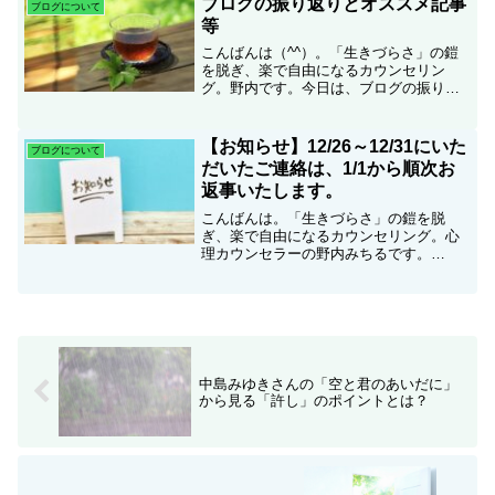
ブログの振り返りとオススメ記事
ブログについて
１１月のカウン...
等
こんばんは（^^）。「生きづらさ」の鎧
を脱ぎ、楽で自由になるカウンセリン
グ。野内です。今日は、ブログの振り返
りとオススメ記事等について書いてみた
いと思います。これまでのところの比較
的よく読んでいただいている記事（※当
【お知らせ】12/26～12/31にいた
ブログについて
社比）3つこのブログは2...
だいたご連絡は、1/1から順次お
返事いたします。
こんばんは。「生きづらさ」の鎧を脱
ぎ、楽で自由になるカウンセリング。心
理カウンセラーの野内みちるです。
12/26（木）～12/31（火）にいただいた
メールなどのご連絡は、1/1（水）から順
次お返事いたします。ただし、ネットは
動いております...
中島みゆきさんの「空と君のあいだに」
から見る「許し」のポイントとは？