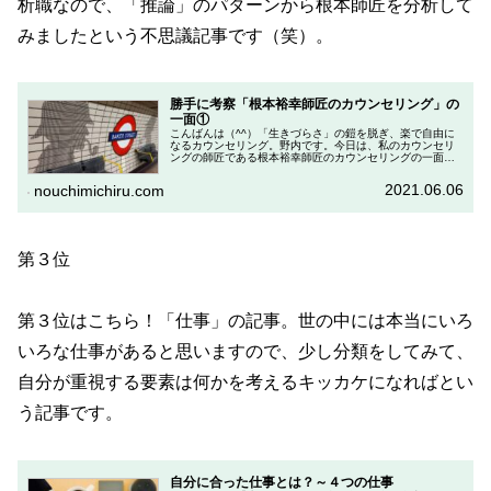
析職なので、「推論」のパターンから根本師匠を分析して
みましたという不思議記事です（笑）。
勝手に考察「根本裕幸師匠のカウンセリング」の
一面①
こんばんは（^^）「生きづらさ」の鎧を脱ぎ、楽で自由に
なるカウンセリング。野内です。今日は、私のカウンセリ
ングの師匠である根本裕幸師匠のカウンセリングの一面に
ついて勝手に考察する回です。※今日はネタ記事ですの
で、生暖かく読んでいただくか、「...
2021.06.06
nouchimichiru.com
第３位
第３位はこちら！「仕事」の記事。世の中には本当にいろ
いろな仕事があると思いますので、少し分類をしてみて、
自分が重視する要素は何かを考えるキッカケになればとい
う記事です。
自分に合った仕事とは？～４つの仕事