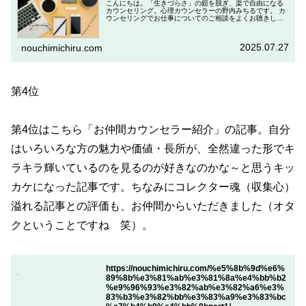
こんにちは。「生きづらさ」の鎧を脱ぎ、楽で自由になる
カウンセリング。心理カウンセラーの野内みちるです。 カ
ウンセリングでお仕事についてのご相談をよくお聴きしま
す。その中で、「自分に合った職種や環境で働く」という
ことがキーポイントになる場合も...
2025.07.27
nouchimichiru.com
第4位
第4位はこちら「お仲間カウンセラー紹介」の記事。自分
はいろいろな方の魅力や価値・長所が、全然違った形でキ
ラキラ輝いているのを見るのが好きなのかな～と思うキッ
カケになった記事です。ちなみにコレクター魂（収集心）
溢れる記事との評価も、お仲間からいただきました（オタ
クということですね 笑）。
https://nouchimichiru.com/%e5%8b%9d%e6%
89%8b%e3%81%ab%e3%81%8a%e4%bb%b2
%e9%96%93%e3%82%ab%e3%82%a6%e3%
83%b3%e3%82%bb%e3%83%a9%e3%83%bc