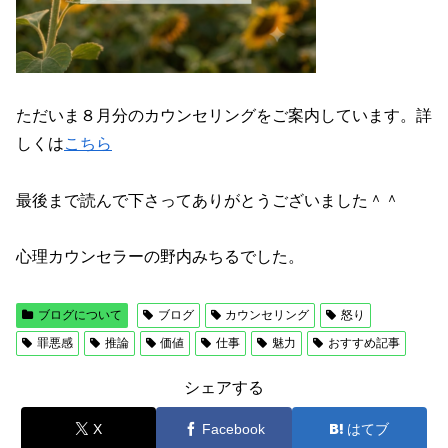
ただいま８月分のカウンセリングをご案内しています。詳
しくは
こちら
最後まで読んで下さってありがとうございました＾＾
心理カウンセラーの野内みちるでした。
ブログについて
ブログ
カウンセリング
怒り
罪悪感
推論
価値
仕事
魅力
おすすめ記事
シェアする
X
Facebook
はてブ