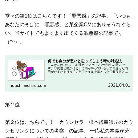
堂々の第1位はこちらです！「罪悪感」の記事。「いつも
あなたのそばに 罪悪感」と某企業CMにありそうなぐら
い、当サイトでもよくよく出てくる罪悪感の記事です
（^^）。
何でも自分が悪いと思ってしまう時の対処法
こんばんは（^^）。心理カウンセリング勉強中の野内で
す。〇友達と出かける日に雨が降っている〇すれ違った同
僚がたまたま持っていたファイルを落とした〇参加者とし
て参加しているセミナーで、プロジェクターがうまく動か
ない〇パートナーが風邪を引いたそ...
2021.04.01
nouchimichiru.com
第２位
第２位はこちらです！「カウンセラー根本裕幸師匠のカウ
ンセリングについての考察」の記事。 一応私の本職が分