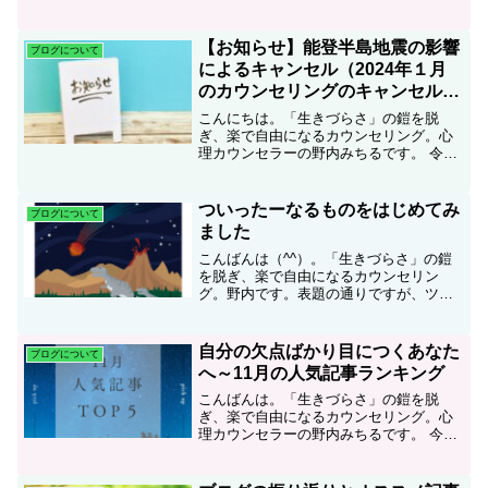
もブログを読んで下さって、本当にあり
がとうございます＾＾。ただいま、人間
関係の悩み解消のための４大プレゼント
【お知らせ】能登半島地震の影響
ブログについて
を実施中です。是非、ご活...
によるキャンセル（2024年１月
のカウンセリングのキャンセル料
は無料とさせていただきます）
こんにちは。「生きづらさ」の鎧を脱
ぎ、楽で自由になるカウンセリング。心
理カウンセラーの野内みちるです。 令和
６年能登半島地震で被災された皆様に心
よりお見舞い申し上げます。また、ご家
族・ご親戚・ご友人などが地震の影響の
ついったーなるものをはじめてみ
ブログについて
ある地域にお住まいで、お...
ました
こんばんは（^^）。「生きづらさ」の鎧
を脱ぎ、楽で自由になるカウンセリン
グ。野内です。表題の通りですが、ツイ
ッターなるものを始めてみることにいた
しました。なぜ、表題が平仮名なのかと
言いますと、わたくし、とてもとてもと
自分の欠点ばかり目につくあなた
ブログについて
てもSNSについていけて...
へ～11月の人気記事ランキング
こんばんは。「生きづらさ」の鎧を脱
ぎ、楽で自由になるカウンセリング。心
理カウンセラーの野内みちるです。 今日
は、2022年11月のアクセスTop5の記事を
ご紹介します。〇怒りを原動力に頑張っ
てきた人が無気力になってしまった時〇