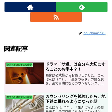
nouchimichiru
関連記事
ドラマ「サ道」は自分を大切にす
気持ちを楽にする心理学
ることのお手本？！
画像は公式様からお借りしました。こん
ばんは（^^）。「生きづらさ」の鎧を脱
ぎ、楽で自由になるカウンセリング。野
内です。先日、「サ道2021」というドラ
マが深夜に始まりました。私、普段あん
まりドラマを見ないのですが、この「サ
カウンセリングを勉強したら、地
気持ちを楽にする心理学
道」のファンでして...
下鉄に乗れるようになった話
こんにちは（^^）。「生きづらさ」の鎧
を脱ぎ、楽で自由になるカウンセリン