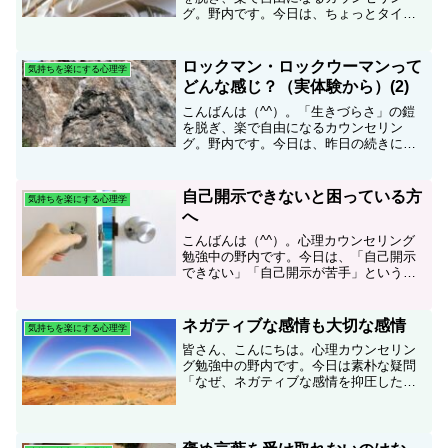
グ。野内です。今日は、ちょっとタイト
ルが謎（？）ですいません(｡-人-｡) ｺﾞﾒﾝ
ﾈ。無価値感・罪悪感が強いと、自分が楽
したり、自分が快適な感じになったりす
ロックマン・ロックウーマンって
気持ちを楽にする心理学
るのにお金...
どんな感じ？（実体験から）(2)
こんばんは（^^）。「生きづらさ」の鎧
を脱ぎ、楽で自由になるカウンセリン
グ。野内です。今日は、昨日の続きにな
ります。ロックマン・ロックウーマンっ
てどんな感じ？ということを実体験から
書いてみたいと思います。どうしてロッ
自己開示できないと困っている方
気持ちを楽にする心理学
クマン（ロックウーマン）...
へ
こんばんは（^^）。心理カウンセリング
勉強中の野内です。今日は、「自己開示
できない」「自己開示が苦手」というこ
とで困っている方に向けて書きたいと思
います。先日、カウンセラー根本裕幸先
生のお弟子さん制度4期のお話会に参加し
ネガティブな感情も大切な感情
気持ちを楽にする心理学
て、皆の「自己開示」...
皆さん、こんにちは。心理カウンセリン
グ勉強中の野内です。今日は素朴な疑問
「なぜ、ネガティブな感情を抑圧したら
いけないの？」を考えてみたいと思いま
す。例えば、いろいろと悩んでGoogle先
生にお伺いしていると、様々な記事を見
つけたりすることが...