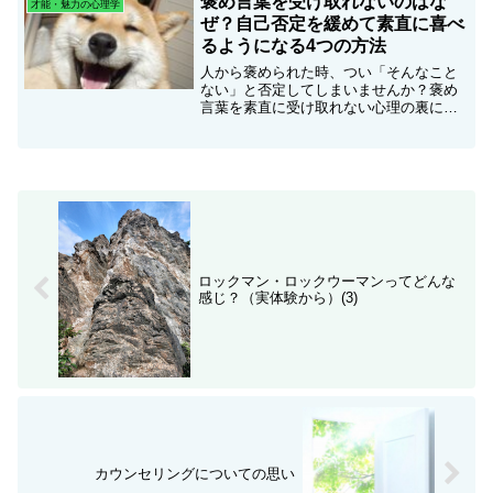
褒め言葉を受け取れないのはな
才能・魅力の心理学
ぜ？自己否定を緩めて素直に喜べ
るようになる4つの方法
人から褒められた時、つい「そんなこと
ない」と否定してしまいませんか？褒め
言葉を素直に受け取れない心理の裏に
は、強い「自己否定」が隠れているかも
しれません。この記事では、否定癖を緩
めて自分を認めるための具体的な対処法
を解説しています。
ロックマン・ロックウーマンってどんな
感じ？（実体験から）(3)
カウンセリングについての思い