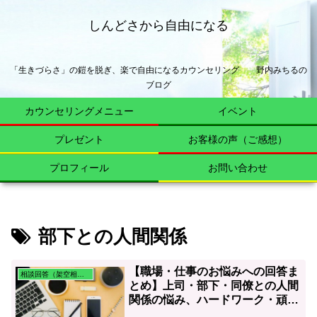
しんどさから自由になる
「生きづらさ」の鎧を脱ぎ、楽で自由になるカウンセリング 野内みちるの
ブログ
カウンセリングメニュー
イベント
プレゼント
お客様の声（ご感想）
プロフィール
お問い合わせ
部下との人間関係
【職場・仕事のお悩みへの回答ま
相談回答（架空相談含む）
とめ】上司・部下・同僚との人間
関係の悩み、ハードワーク・頑張
りすぎ、仕事が続かない、ライフ