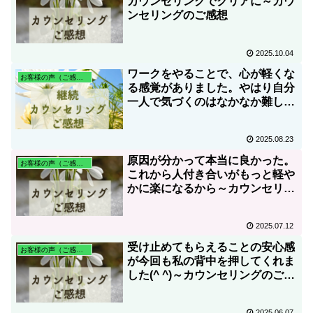
カウンセリングでクリアに～カウ
ンセリングのご感想
2025.10.04
ワークをやることで、心が軽くな
お客様の声（ご感想）
る感覚がありました。やはり自分
一人で気づくのはなかなか難しい
ですね～カウンセリングのご感想
2025.08.23
原因が分かって本当に良かった。
お客様の声（ご感想）
これから人付き合いがもっと軽や
かに楽になるから～カウンセリン
グのご感想
2025.07.12
受け止めてもらえることの安心感
お客様の声（ご感想）
が今回も私の背中を押してくれま
した(^ ^)～カウンセリングのご感
想
2025.06.07