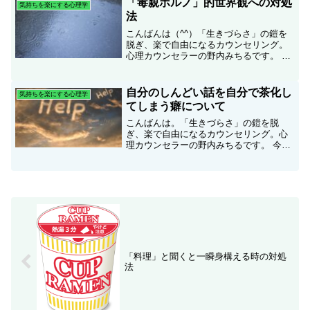
「毒親ポルノ」的世界観への対処
気持ちを楽にする心理学
自分はほしいものがない。...
法
こんばんは（^^）「生きづらさ」の鎧を
脱ぎ、楽で自由になるカウンセリング。
心理カウンセラーの野内みちるです。 今
日は、ドラマとかで問題のある家族との
お涙頂戴の和解シーンを見ると、苦いも
のがこみ上げてくるという方に向けて書
自分のしんどい話を自分で茶化し
気持ちを楽にする心理学
きたいと思います。※...
てしまう癖について
こんばんは。「生きづらさ」の鎧を脱
ぎ、楽で自由になるカウンセリング。心
理カウンセラーの野内みちるです。 今日
は、タイトル通りですが、「自分のしん
どい話を自分で途中で茶化してしまう癖
について」書きたいと思います。例によ
って例のごとく（？）私も...
「料理」と聞くと一瞬身構える時の対処
法