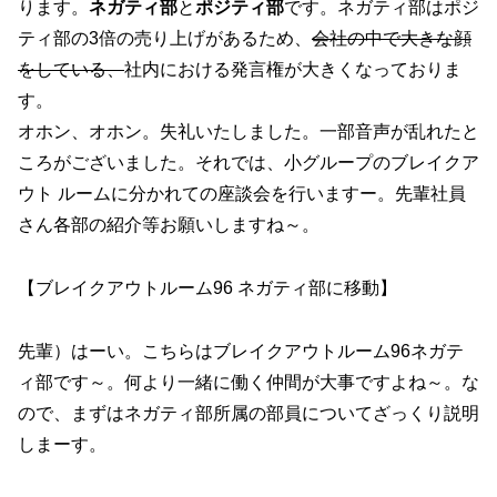
ります。
ネガティ部
と
ポジティ部
です。ネガティ部はポジ
ティ部の3倍の売り上げがあるため、
会社の中で大きな顔
をしている、
社内における発言権が大きくなっておりま
す。
オホン、オホン。失礼いたしました。一部音声が乱れたと
ころがございました。それでは、小グループのブレイクア
ウト ルームに分かれての座談会を行いますー。先輩社員
さん各部の紹介等お願いしますね～。
【ブレイクアウトルーム96 ネガティ部に移動】
先輩）はーい。こちらはブレイクアウトルーム96ネガテ
ィ部です～。何より一緒に働く仲間が大事ですよね～。な
ので、まずはネガティ部所属の部員についてざっくり説明
しまーす。