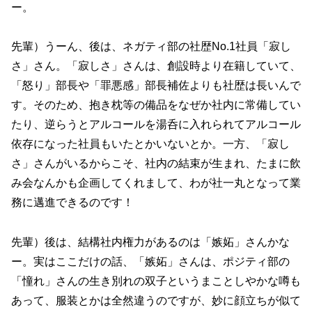
ー。
先輩）うーん、後は、ネガティ部の社歴No.1社員「寂し
さ」さん。「寂しさ」さんは、創設時より在籍していて、
「怒り」部長や「罪悪感」部長補佐よりも社歴は長いんで
す。そのため、抱き枕等の備品をなぜか社内に常備してい
たり、逆らうとアルコールを湯呑に入れられてアルコール
依存になった社員もいたとかいないとか。一方、「寂し
さ」さんがいるからこそ、社内の結束が生まれ、たまに飲
み会なんかも企画してくれまして、わが社一丸となって業
務に邁進できるのです！
先輩）後は、結構社内権力があるのは「嫉妬」さんかな
ー。実はここだけの話、「嫉妬」さんは、ポジティ部の
「憧れ」さんの生き別れの双子というまことしやかな噂も
あって、服装とかは全然違うのですが、妙に顔立ちが似て