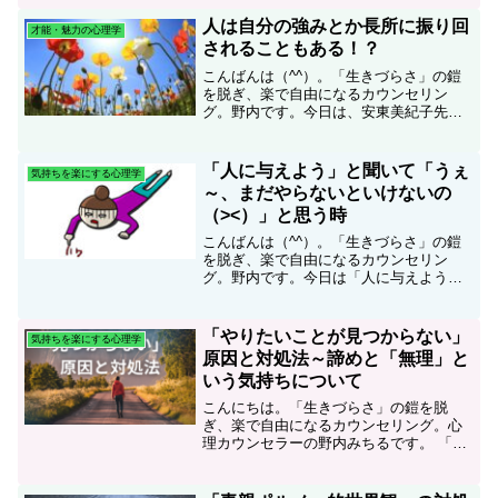
て、「あの仕事をやらないといけないな
～」と思いながらも、ついYoutubeの動画
人は自分の強みとか長所に振り回
才能・魅力の心理学
を見ちゃうとか...
されることもある！？
こんばんは（^^）。「生きづらさ」の鎧
を脱ぎ、楽で自由になるカウンセリン
グ。野内です。今日は、安東美紀子先生
のストレングスファインダー*講座に行っ
てきました。先生自身が、ご自身の資質
をフルに生かして、生き生きと参加者個
「人に与えよう」と聞いて「うぇ
気持ちを楽にする心理学
人個人に沿った、アイデ...
～、まだやらないといけないの
（><）」と思う時
こんばんは（^^）。「生きづらさ」の鎧
を脱ぎ、楽で自由になるカウンセリン
グ。野内です。今日は「人に与えよう」
と聞いて「うぇ～、まだやらないといけ
ないの（><）」と思う時について書いて
みたいと思います。「人に与えよう」
「やりたいことが見つからない」
気持ちを楽にする心理学
「人に親切にしよう」とい...
原因と対処法～諦めと「無理」と
いう気持ちについて
こんにちは。「生きづらさ」の鎧を脱
ぎ、楽で自由になるカウンセリング。心
理カウンセラーの野内みちるです。 「自
分の好きなことをして、楽しく生きてい
きたい。でも、何だか自分がやりたいこ
とが見つからないな…」「これといって