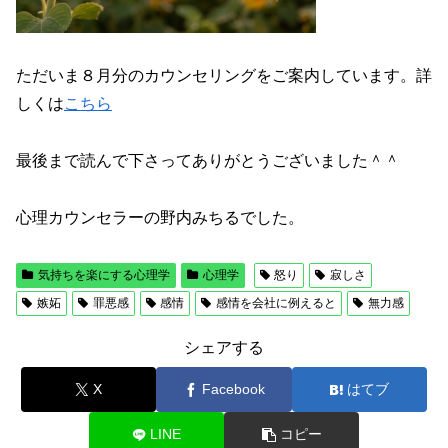
ただいま８月分のカウンセリングをご案内しています。詳
しくは
こちら
最後まで読んで下さってありがとうございました＾＾
心理カウンセラーの野内みちるでした。
気持ちを楽にする心理学
心理学
怒り
寂しさ
嫉妬
罪悪感
感情
感情を会社に例えると
無力感
シェアする
X
Facebook
はてブ
LINE
コピー