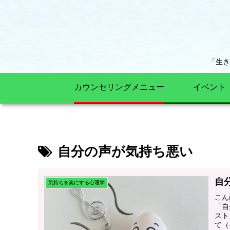
「生
カウンセリングメニュー
イベント
自分の声が気持ち悪い
自
気持ちを楽にする心理学
こん
「自
スト
て（