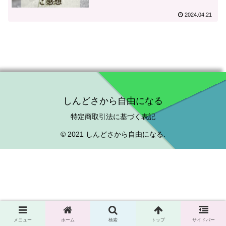
面に秘めていた力が動き始めまし
2024.04.21
た！」～カウンセリングのご感想
しんどさから自由になる
特定商取引法に基づく表記
© 2021 しんどさから自由になる.
メニュー
ホーム
検索
トップ
サイドバー