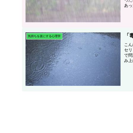
あっ
「
気持ちを楽にする心理学
こん
セリ
で問
み上