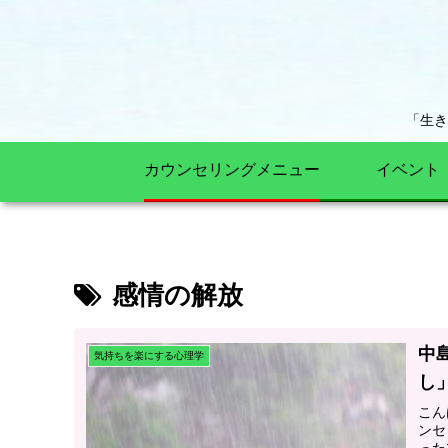
「生
カウンセリングメニュー
イベント
感情の解放
中
気持ちを楽にする心理学
し
こん
ンセ
った