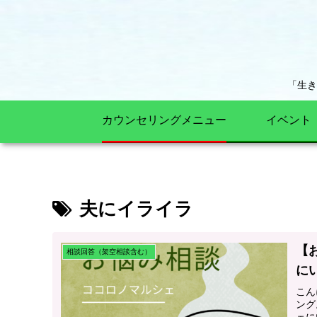
「生
カウンセリングメニュー
イベント
夫にイライラ
【
相談回答（架空相談含む）
に
こん
ング
ェに