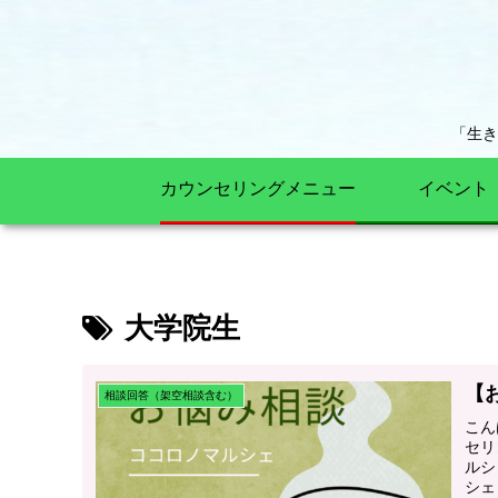
「生
カウンセリングメニュー
イベント
大学院生
【
相談回答（架空相談含む）
こん
セリ
ルシ
シェ