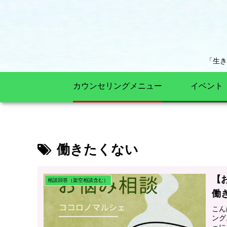
「生
カウンセリングメニュー
イベント
働きたくない
【
相談回答（架空相談含む）
働
こん
ング
ェに